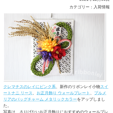
カテゴリー：入荷情報
クレマチスのレイにピンク系
、新作のリボンレイ小物
スイ
ートナニ リース
、
お正月飾り ウォールプレート
、
プルメ
リアのバッグチャーム メタリックカラー
をアップしまし
た。
写真は、さりげないお正月飾りにおすすめのウォールプレ