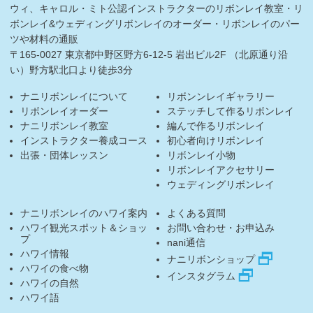
ウィ、キャロル・ミト公認インストラクターのリボンレイ教室・リ
ボンレイ&ウェディングリボンレイのオーダー・リボンレイのパー
ツや材料の通販
〒165-0027 東京都中野区野方6-12-5 岩出ビル2F （北原通り沿
い）野方駅北口より徒歩3分
ナニリボンレイについて
リボンンレイギャラリー
リボンレイオーダー
ステッチして作るリボンレイ
ナニリボンレイ教室
編んで作るリボンレイ
インストラクター養成コース
初心者向けリボンレイ
出張・団体レッスン
リボンレイ小物
リボンレイアクセサリー
ウェディングリボンレイ
ナニリボンレイのハワイ案内
よくある質問
ハワイ観光スポット＆ショッ
お問い合わせ・お申込み
プ
nani通信
ハワイ情報
ナニリボンショップ
ハワイの食べ物
インスタグラム
ハワイの自然
ハワイ語